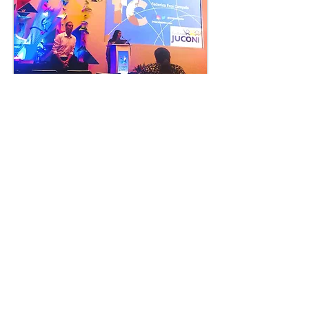
Trabajando sobre la Autoestima en el Congreso
Internacional JUCONI - Puebla, Mexico
(ONG Juntos con los Niños y las Niñas)
"Deseo, Ansiedad y Entusiasmo" - en
Supermercados La Anónima
Para el ciclo Entrenando Habilidades