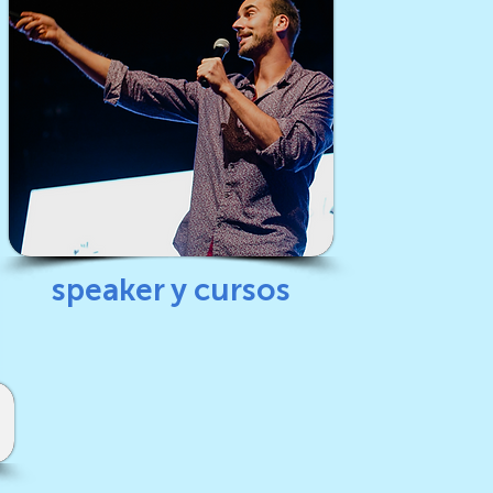
speaker y cursos